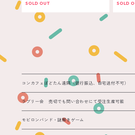
SOLD OUT
SOLD 
コンカフェぼどたん遠隔（銀行振込、自宅送付不可）
遠隔 ちほまる
ラブリー会 売切でも問い合わせにて受注生産可能
遠隔 ねこ
モビロンバンド・謎解きゲーム