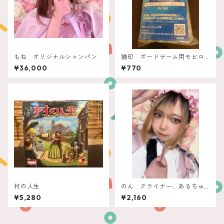
もね オリジナルシャンパン
猫印 ボードゲーム用モビロ
ンバンド（小～中箱用）新
¥36,000
¥770
型 透明 50ｇ
村の人生
のん クライナー、あるちゅ
ーる
¥5,280
¥2,160