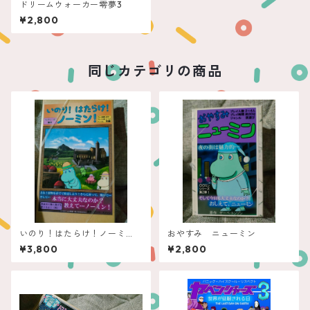
ドリームウォーカー零夢3
¥2,800
同じカテゴリの商品
いのり！はたらけ！ノーミ
おやすみ ニューミン
ン！
¥3,800
¥2,800