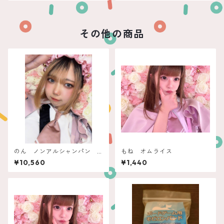
その他の商品
のん ノンアルシャンパン
もね オムライス
ポムビオ
¥10,560
¥1,440