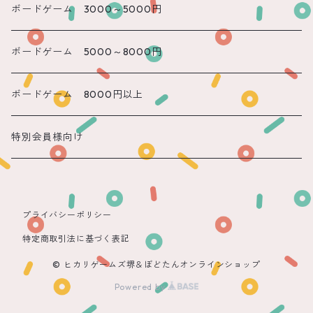
遠隔 かのん
ボードゲーム 3000～5000円
遠隔 もね
ボードゲーム 5000～8000円
ボードゲーム 8000円以上
特別会員様向け
プライバシーポリシー
特定商取引法に基づく表記
© ヒカリゲームズ堺＆ぼどたんオンラインショップ
Powered by