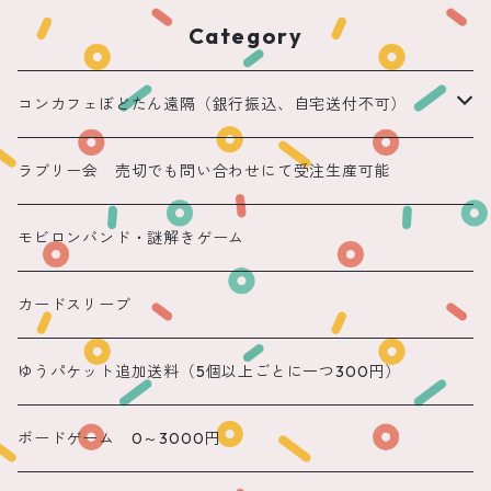
Category
コンカフェぼどたん遠隔（銀行振込、自宅送付不可）
遠隔 ちほまる
ラブリー会 売切でも問い合わせにて受注生産可能
遠隔 ねこ
モビロンバンド・謎解きゲーム
遠隔 あまね
カードスリーブ
遠隔 りん
ゆうパケット追加送料（5個以上ごとに一つ300円）
遠隔 のん
ボードゲーム 0～3000円