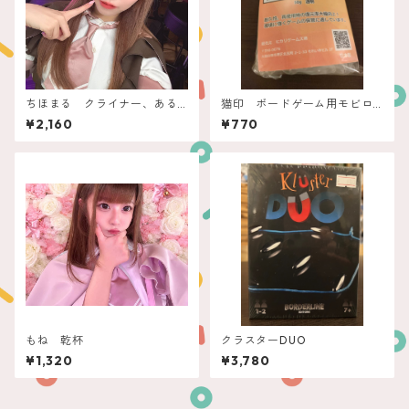
ちほまる クライナー、ある
猫印 ボードゲーム用モビロ
ちゅーる
ンバンド（小箱用）透明 50
¥2,160
¥770
ｇ
もね 乾杯
クラスターDUO
¥1,320
¥3,780