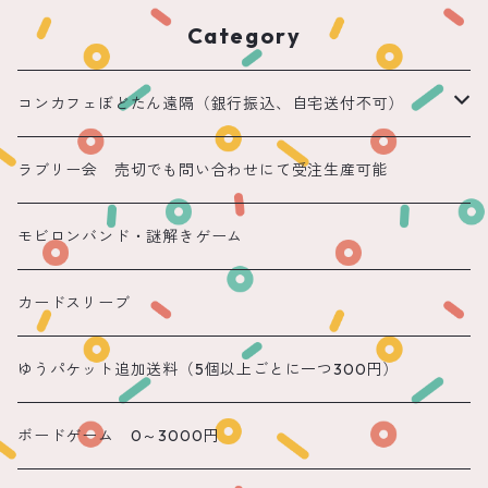
Category
コンカフェぼどたん遠隔（銀行振込、自宅送付不可）
遠隔 ちほまる
ラブリー会 売切でも問い合わせにて受注生産可能
遠隔 ねこ
モビロンバンド・謎解きゲーム
遠隔 あまね
カードスリーブ
遠隔 りん
ゆうパケット追加送料（5個以上ごとに一つ300円）
遠隔 のん
ボードゲーム 0～3000円