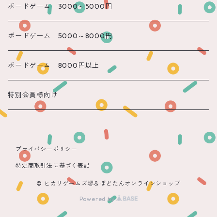
遠隔 かのん
ボードゲーム 3000～5000円
遠隔 もね
ボードゲーム 5000～8000円
ボードゲーム 8000円以上
特別会員様向け
プライバシーポリシー
特定商取引法に基づく表記
© ヒカリゲームズ堺＆ぼどたんオンラインショップ
Powered by