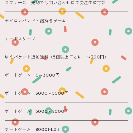
遠隔 ちほまる
ラブリー会 売切でも問い合わせにて受注生産可能
遠隔 ねこ
モビロンバンド・謎解きゲーム
遠隔 あまね
カードスリーブ
遠隔 りん
ゆうパケット追加送料（5個以上ごとに一つ300円）
遠隔 のん
ボードゲーム 0～3000円
遠隔 かのん
ボードゲーム 3000～5000円
遠隔 もね
ボードゲーム 5000～8000円
ボードゲーム 8000円以上