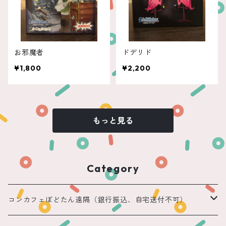
お邪魔者
ドデリド
¥1,800
¥2,200
もっと見る
Category
コンカフェぼどたん遠隔（銀行振込、自宅送付不可）