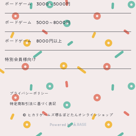
遠隔 かのん
ボードゲーム 3000～5000円
遠隔 もね
ボードゲーム 5000～8000円
ボードゲーム 8000円以上
特別会員様向け
プライバシーポリシー
特定商取引法に基づく表記
© ヒカリゲームズ堺＆ぼどたんオンラインショップ
Powered by