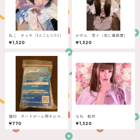
ねこ チェキ（1人ごとに1つ）
かのん 写メ（先に連絡要）
¥1,320
¥1,320
猫印 ボードゲーム用モビロ
もね 乾杯
ンバンド（小～中箱用）新
¥770
¥1,320
型 透明 50ｇ