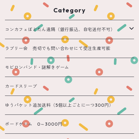
Category
コンカフェぼどたん遠隔（銀行振込、自宅送付不可）
遠隔 ちほまる
ラブリー会 売切でも問い合わせにて受注生産可能
遠隔 ねこ
モビロンバンド・謎解きゲーム
遠隔 あまね
カードスリーブ
遠隔 りん
ゆうパケット追加送料（5個以上ごとに一つ300円）
遠隔 のん
ボードゲーム 0～3000円