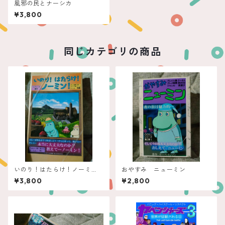
風邪の民とナーシカ
¥3,800
同じカテゴリの商品
いのり！はたらけ！ノーミ
おやすみ ニューミン
ン！
¥3,800
¥2,800