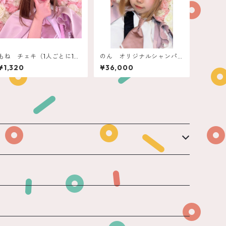
もね チェキ（1人ごとに1
のん オリジナルシャンパ
つ）
ン
¥1,320
¥36,000