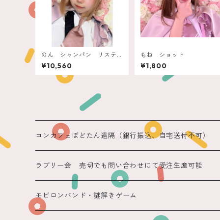
のん シャンパン リステ
もね ショット
ル
¥10,560
¥1,800
コンカフェぼどたん遠隔（銀行振込、自宅送付不可）
遠隔 ちほまる
ラブリー会 売切でも問い合わせにて受注生産可能
遠隔 ねこ
モビロンバンド・謎解きゲーム