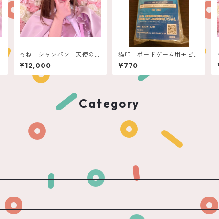
もね シャンパン 天使の
猫印 ボードゲーム用モビ
アスティ
ロンバンド（小～中箱用）
¥12,000
¥770
新型 透明 50ｇ
Category