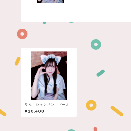
りん シャンパン ゴール
ドビーナス
¥20,400