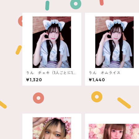
りん チェキ（1人ごとに1
りん オムライス
つ）
¥1,320
¥1,440