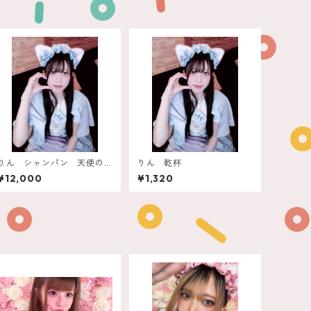
りん シャンパン 天使の
りん 乾杯
アスティ
¥12,000
¥1,320