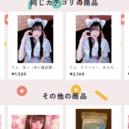
同じカテゴリの商品
りん 写メ（先に確認要）
りん クライナー、あるち
ゅーる
¥1,320
¥2,160
その他の商品