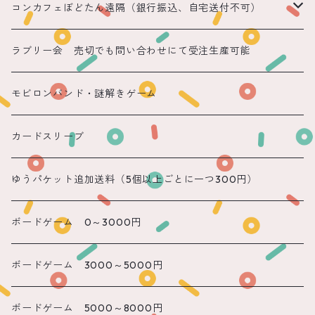
コンカフェぼどたん遠隔（銀行振込、自宅送付不可）
遠隔 ちほまる
ラブリー会 売切でも問い合わせにて受注生産可能
遠隔 ねこ
モビロンバンド・謎解きゲーム
遠隔 あまね
カードスリーブ
遠隔 りん
ゆうパケット追加送料（5個以上ごとに一つ300円）
遠隔 のん
ボードゲーム 0～3000円
遠隔 かのん
ボードゲーム 3000～5000円
遠隔 もね
ボードゲーム 5000～8000円