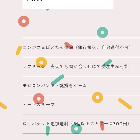
コンカフェぼどたん遠隔（銀行振込、自宅送付不可）
遠隔 ちほまる
ラブリー会 売切でも問い合わせにて受注生産可能
遠隔 ねこ
モビロンバンド・謎解きゲーム
遠隔 あまね
カードスリーブ
遠隔 りん
ゆうパケット追加送料（5個以上ごとに一つ300円）