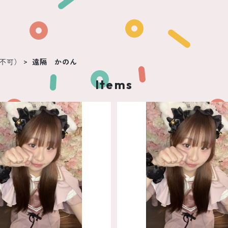
不可）
遠隔 かのん
Items