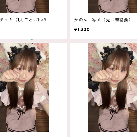
チェキ（1人ごとに1つ9
かのん 写メ（先に連絡要）
¥1,320