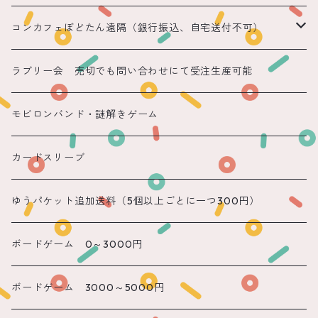
コンカフェぼどたん遠隔（銀行振込、自宅送付不可）
遠隔 ちほまる
ラブリー会 売切でも問い合わせにて受注生産可能
遠隔 ねこ
モビロンバンド・謎解きゲーム
遠隔 あまね
カードスリーブ
遠隔 りん
ゆうパケット追加送料（5個以上ごとに一つ300円）
遠隔 のん
ボードゲーム 0～3000円
遠隔 かのん
ボードゲーム 3000～5000円