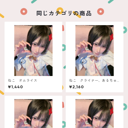
同じカテゴリの商品
ねこ オムライス
ねこ クライナー、あるちゅ
ーる
¥1,440
¥2,160