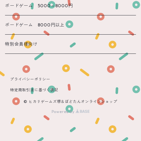
遠隔 もね
ボードゲーム 5000～8000円
ボードゲーム 8000円以上
特別会員様向け
プライバシーポリシー
特定商取引法に基づく表記
© ヒカリゲームズ堺＆ぼどたんオンラインショップ
Powered by