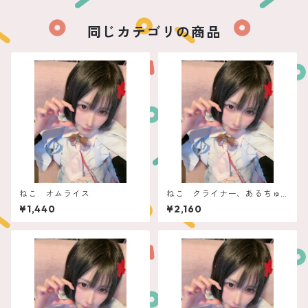
同じカテゴリの商品
ねこ オムライス
ねこ クライナー、あるちゅ
ーる
¥1,440
¥2,160