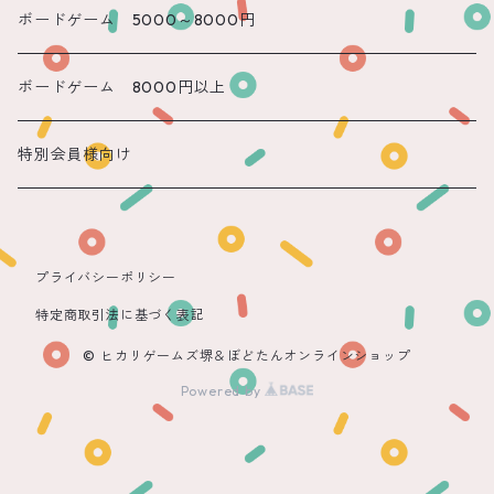
遠隔 もね
ボードゲーム 5000～8000円
ボードゲーム 8000円以上
特別会員様向け
プライバシーポリシー
特定商取引法に基づく表記
© ヒカリゲームズ堺＆ぼどたんオンラインショップ
Powered by