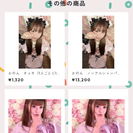
その他の商品
かのん チェキ（1人ごとに1つ
かのん ノンアルシャンパ
9
ン ぽん！できるフィリコ
¥1,320
¥13,200