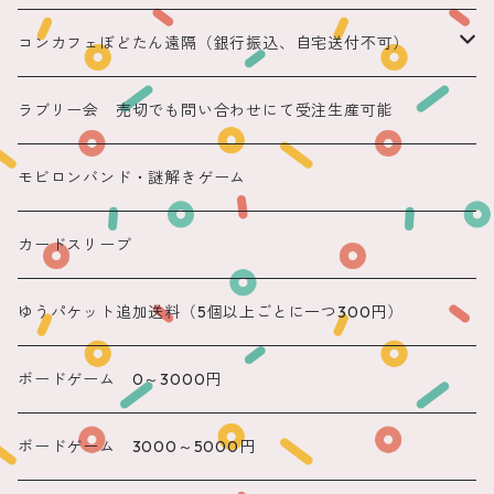
コンカフェぼどたん遠隔（銀行振込、自宅送付不可）
遠隔 ちほまる
ラブリー会 売切でも問い合わせにて受注生産可能
遠隔 ねこ
モビロンバンド・謎解きゲーム
遠隔 あまね
カードスリーブ
遠隔 りん
ゆうパケット追加送料（5個以上ごとに一つ300円）
遠隔 のん
ボードゲーム 0～3000円
遠隔 かのん
ボードゲーム 3000～5000円