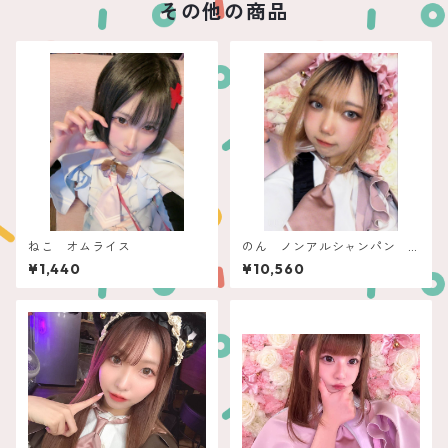
その他の商品
ねこ オムライス
のん ノンアルシャンパン
ポムビオ
¥1,440
¥10,560