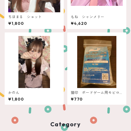
ちほまる ショット
もね シャンメリー
¥1,800
¥4,620
かのん
猫印 ボードゲーム用モビロ
ンバンド（小～中箱用）新
¥1,800
¥770
型 透明 50ｇ
Category