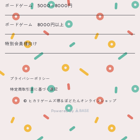
遠隔 もね
ボードゲーム 5000～8000円
ボードゲーム 8000円以上
特別会員様向け
プライバシーポリシー
特定商取引法に基づく表記
© ヒカリゲームズ堺＆ぼどたんオンラインショップ
Powered by