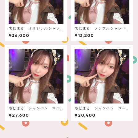
ちほまる オリジナルシャン
ちほまる ノンアルシャンパ
パン
ン ぽん！できるフィリコ
¥36,000
¥13,200
ちほまる シャンパン マバ
ちほまる シャンパン ゴー
ム
ルドビーナス
¥27,600
¥20,400