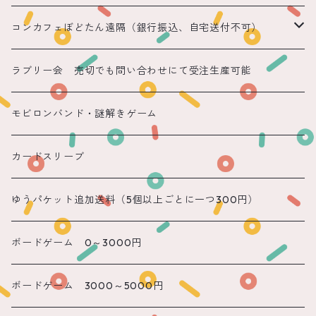
コンカフェぼどたん遠隔（銀行振込、自宅送付不可）
遠隔 ちほまる
ラブリー会 売切でも問い合わせにて受注生産可能
遠隔 ねこ
モビロンバンド・謎解きゲーム
遠隔 あまね
カードスリーブ
遠隔 りん
ゆうパケット追加送料（5個以上ごとに一つ300円）
遠隔 のん
ボードゲーム 0～3000円
遠隔 かのん
ボードゲーム 3000～5000円