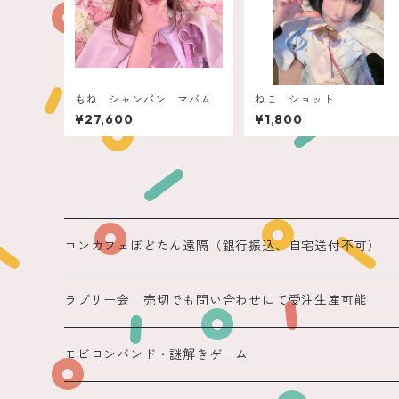
もね シャンパン マバム
ねこ ショット
¥27,600
¥1,800
コンカフェぼどたん遠隔（銀行振込、自宅送付不可）
遠隔 ちほまる
ラブリー会 売切でも問い合わせにて受注生産可能
遠隔 ねこ
モビロンバンド・謎解きゲーム