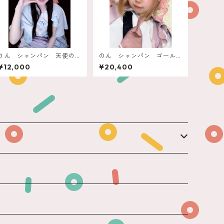
りん シャンパン 天使の
のん シャンパン ゴール
アスティ
ドビーナス
¥12,000
¥20,400