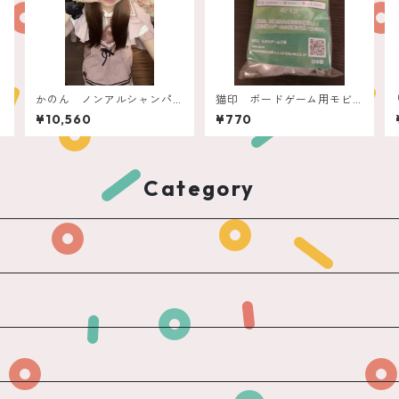
かのん ノンアルシャンパ
猫印 ボードゲーム用モビ
ン ポールジロー
ロンバンド（大箱用）透
¥10,560
¥770
明 50ｇ
Category