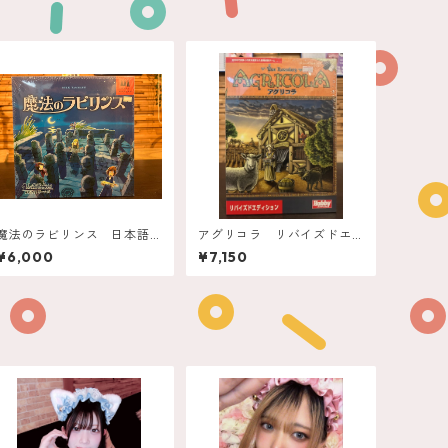
魔法のラビリンス 日本語
アグリコラ リバイズドエ
版
ディション
¥6,000
¥7,150