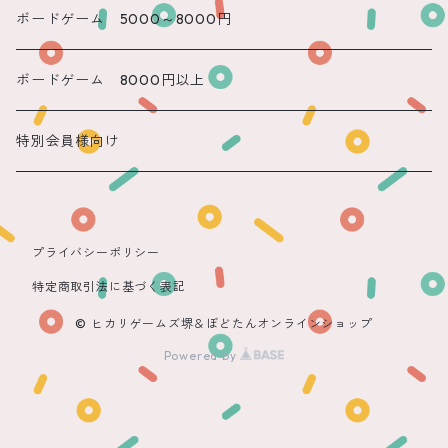
遠隔 もね
ボードゲーム 5000～8000円
ボードゲーム 8000円以上
特別会員様向け
プライバシーポリシー
特定商取引法に基づく表記
© ヒカリゲームズ堺＆ぼどたんオンラインショップ
Powered by