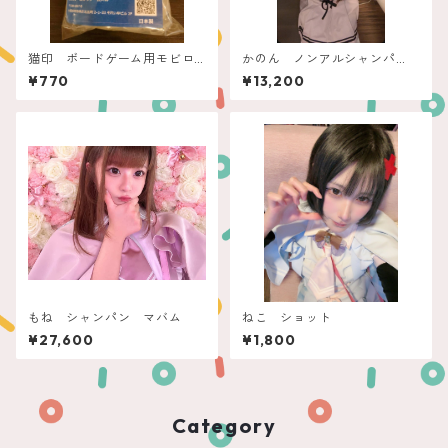
猫印 ボードゲーム用モビロ
かのん ノンアルシャンパ
ンバンド（小～中箱用）新
ン ぽん！できるフィリコ
¥770
¥13,200
型 透明 50ｇ
もね シャンパン マバム
ねこ ショット
¥27,600
¥1,800
Category