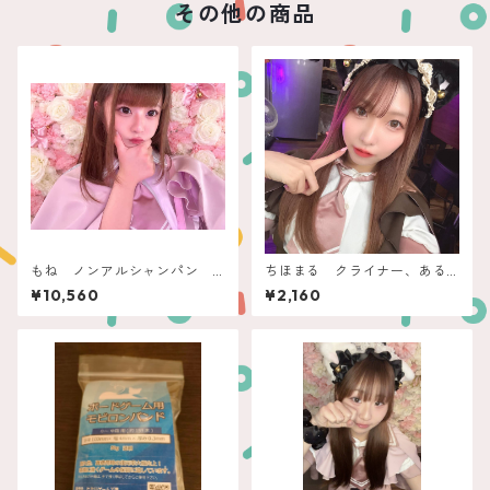
その他の商品
もね ノンアルシャンパン
ちほまる クライナー、ある
ポムビオ
ちゅーる
¥10,560
¥2,160