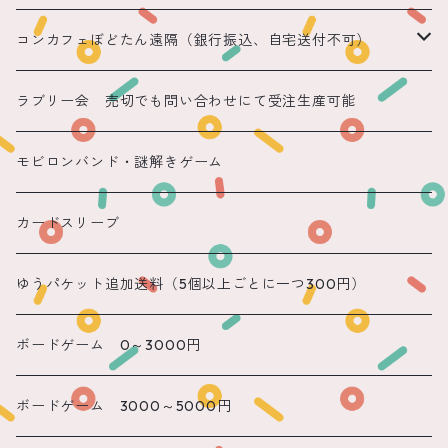
コンカフェぼどたん遠隔（銀行振込、自宅送付不可）
遠隔 ちほまる
ラブリー会 売切でも問い合わせにて受注生産可能
遠隔 ねこ
モビロンバンド・謎解きゲーム
遠隔 あまね
カードスリーブ
遠隔 りん
ゆうパケット追加送料（5個以上ごとに一つ300円）
遠隔 のん
ボードゲーム 0～3000円
遠隔 かのん
ボードゲーム 3000～5000円