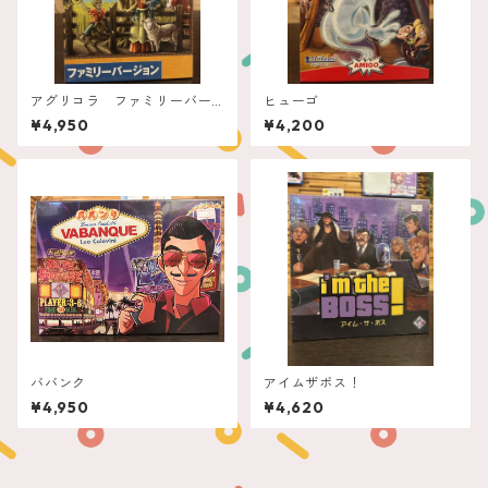
アグリコラ ファミリーバー
ヒューゴ
ジョン
¥4,950
¥4,200
ババンク
アイムザボス！
¥4,950
¥4,620