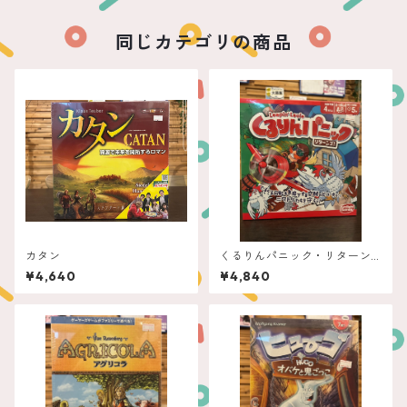
同じカテゴリの商品
カタン
くるりんパニック・リターン
ズ！
¥4,640
¥4,840