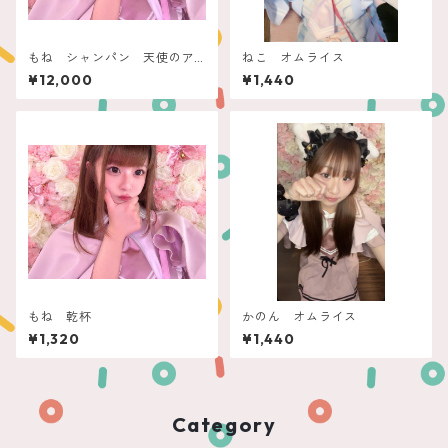
もね シャンパン 天使のア
ねこ オムライス
スティ
¥12,000
¥1,440
もね 乾杯
かのん オムライス
¥1,320
¥1,440
Category