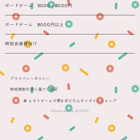
遠隔 もね
ボードゲーム 5000～8000円
ボードゲーム 8000円以上
特別会員様向け
プライバシーポリシー
特定商取引法に基づく表記
© ヒカリゲームズ堺＆ぼどたんオンラインショップ
Powered by