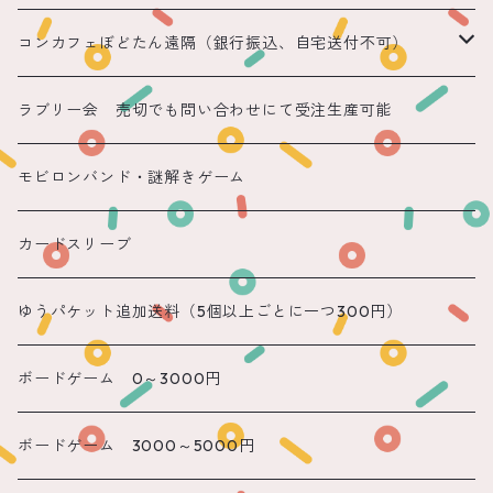
コンカフェぼどたん遠隔（銀行振込、自宅送付不可）
遠隔 ちほまる
ラブリー会 売切でも問い合わせにて受注生産可能
遠隔 ねこ
モビロンバンド・謎解きゲーム
遠隔 あまね
カードスリーブ
遠隔 りん
ゆうパケット追加送料（5個以上ごとに一つ300円）
遠隔 のん
ボードゲーム 0～3000円
遠隔 かのん
ボードゲーム 3000～5000円