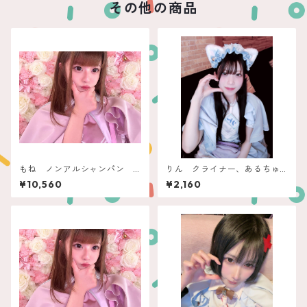
その他の商品
もね ノンアルシャンパン
りん クライナー、あるちゅ
ポールジロー
ーる
¥10,560
¥2,160