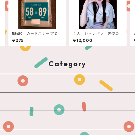
58x89 カードスリーブ100
りん シャンパン 天使の
枚 エンゲームズ”アメリカ
アスティ
¥275
¥12,000
ン”
Category