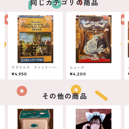
同じカテゴリの商品
アグリコラ ファミリーバ
ヒューゴ
ージョン
¥4,950
¥4,200
その他の商品