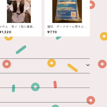
かのん 写メ（先に連絡
猫印 ボードゲーム用モビ
要）
ロンバンド（小～中箱用）
¥1,320
¥770
新型 透明 50ｇ