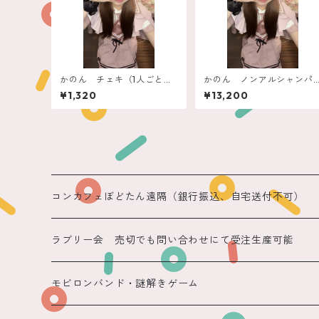
かのん チェキ（1人ごとに1
かのん ノンアルシャンパ
つ9
ン ぽん！できるフィリコ
¥1,320
¥13,200
コンカフェぼどたん遠隔（銀行振込、自宅送付不可）
遠隔 ちほまる
ラブリー会 売切でも問い合わせにて受注生産可能
遠隔 ねこ
モビロンバンド・謎解きゲーム