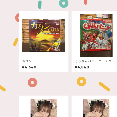
カタン
くるりんパニック・リター
ンズ！
¥4,640
¥4,840