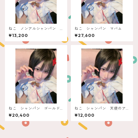
ねこ ノンアルシャンパン
ねこ シャンパン マバム
ぽん！できるフィリコ
¥13,200
¥27,600
ねこ シャンパン ゴールド
ねこ シャンパン 天使のア
ビーナス
スティ
¥20,400
¥12,000