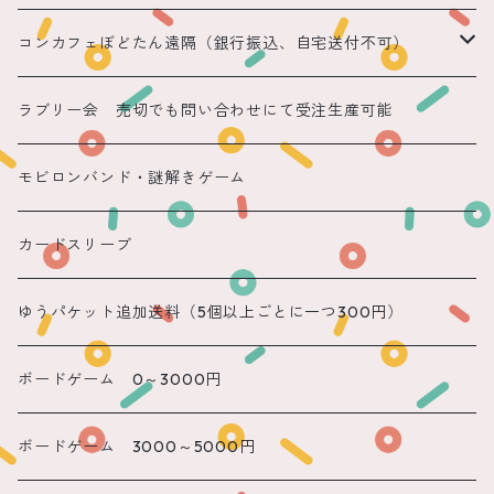
コンカフェぼどたん遠隔（銀行振込、自宅送付不可）
遠隔 ちほまる
ラブリー会 売切でも問い合わせにて受注生産可能
遠隔 ねこ
モビロンバンド・謎解きゲーム
遠隔 あまね
カードスリーブ
遠隔 りん
ゆうパケット追加送料（5個以上ごとに一つ300円）
遠隔 のん
ボードゲーム 0～3000円
遠隔 かのん
ボードゲーム 3000～5000円