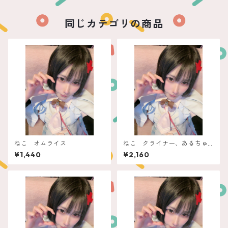
同じカテゴリの商品
ねこ オムライス
ねこ クライナー、あるちゅ
ーる
¥1,440
¥2,160