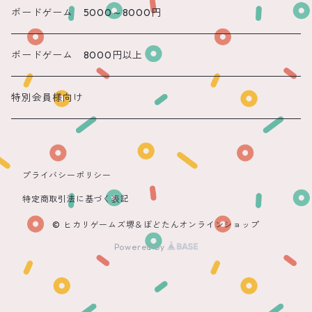
遠隔 もね
ボードゲーム 5000～8000円
ボードゲーム 8000円以上
特別会員様向け
プライバシーポリシー
特定商取引法に基づく表記
© ヒカリゲームズ堺＆ぼどたんオンラインショップ
Powered by