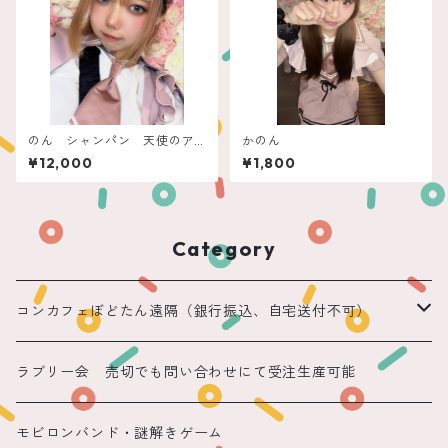
のん シャンパン 天使のア
かのん
スティ
¥12,000
¥1,800
Category
コンカフェぼどたん遠隔（銀行振込、自宅送付不可）
遠隔 ちほまる
ラブリー会 売切でも問い合わせにて受注生産可能
遠隔 ねこ
モビロンバンド・謎解きゲーム